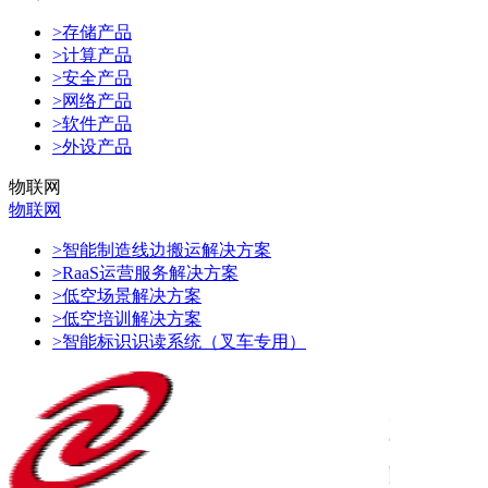
>存储产品
>计算产品
>安全产品
>网络产品
>软件产品
>外设产品
物联网
物联网
>智能制造线边搬运解决方案
>RaaS运营服务解决方案
>低空场景解决方案
>低空培训解决方案
>智能标识识读系统（叉车专用）